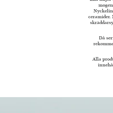
mogen 
Nyckeling
ceramider. 
skräddarsy
Då ser
rekommen
Alla prod
innehål