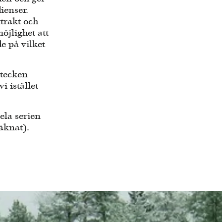
ienser.
xtrakt och
öjlighet att
e på vilket
stecken
 istället
ela serien
räknat).