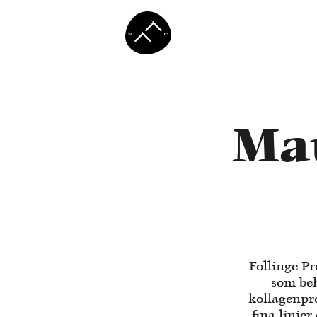
Ma
Föllinge P
som beh
kollagenpr
fina linje