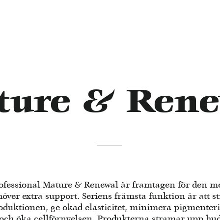
ture & Rene
rofessional Mature & Renewal är framtagen för den 
över extra support. Seriens främsta funktion är att s
oduktionen, ge ökad elasticitet, minimera pigmenter
r och öka cellförnyelsen. Produkterna stramar upp hu