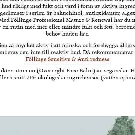
hud rikligt med fukt och vård i form av aktiva ingred
edienser i serien är bakuchinol, antioxidanter, alge
Med Föllinge Professional Mature & Renewal har du m
 en rutin med mer eller mindre fukt och fett, beroend
behov huden har.
ien är mycket aktiv i att minska och förebygga ålder
deras den inte till reaktiv hud. Då rekommenderar vi
Föllinge Sensitive & Anti-redness
ukter utom en (Overnight Face Balm) är veganska. H
ler i snitt 71% ekologiska ingredienser (vatten ej in