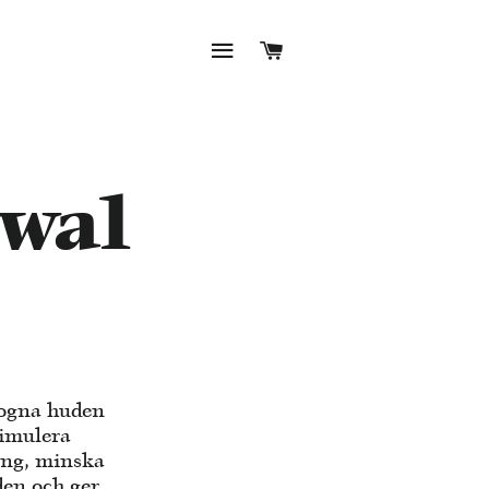
SIDNAVIGERING
VARUKORG
wal
mogna huden
timulera
ing, minska
den och ger